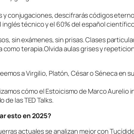
 y conjugaciones, descifrarás códigos eternos
 inglés técnico y el 60% del español científic
s, sin exámenes, sin prisas. Clases particul
ogía como terapia.Olvida aulas grises y repeti
Leemos a Virgilio, Platón, César o Séneca en 
lizamos cómo el Estoicismo de Marco Aurelio i
do de las
TED Talks
.
r esto en 2025?
guerras actuales se analizan mejor con Tucídi