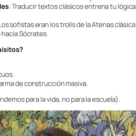
les
: Traducir textos clásicos entrena tu lógi
 Los sofistas eran los
trolls
de la Atenas clásic
 hacía Sócrates.
uisitos?
cuos.
 arma de construcción masiva.
demos para la vida, no para la escuela).