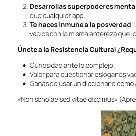
Desarrollas superpoderes menta
que cualquier
app
.
Te haces inmune a la posverdad
:
vacíos con la misma entereza que lo
Únete a la Resistencia Cultural ¿Req
Curiosidad ante lo complejo.
Valor para cuestionar eslóganes va
Ganas de usar un diccionario como
«Non scholae sed vitae discimus»
(Apren