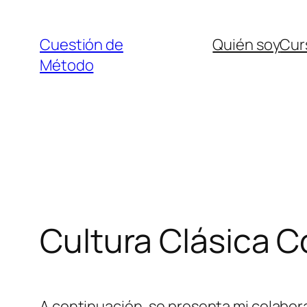
Saltar
al
Cuestión de
Quién soy
Curs
contenido
Método
Cultura Clásica 
A continuación, se presenta mi colabora