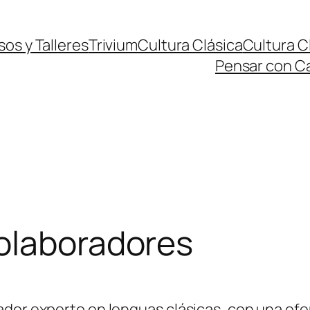
os y Talleres
Trivium
Cultura Clásica
Cultura C
Pensar con C
Colaboradores
dor experto en lenguas clásicas, con una ofer