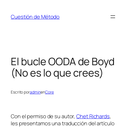
Saltar
al
Cuestión de Método
contenido
El bucle OODA de Boyd
(No es lo que crees)
Escrito por
admin
en
Core
Con el permiso de su autor,
Chet Richards
,
les presentamos una traducción del artículo